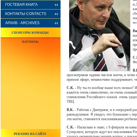
и 
ГОСТЕВАЯ КНИГА
ка
сб
КОНТАКТЫ-CONTACTS
по
те
АРХИВ - ARCHIVES
Ви
СПОНСОРЫ КОМАНДЫ
ма
вп
ПАРТНЕРЫ
пр
пр
С.
Фе
В.
просматривая задним числом матчи, я четко 
прямом эфире, ненавязчиво поддерживает, «в
С.К.
- Ну ты-то вообще выше всех похвал! И 
кажется очень символично, он очень сильный
становления Российского хоккея очень здор
ТВЦ.
В.К.
- Работая с Дмитрием, я в очередной раз
равнодушным. Я увидел, что буквально с перв
эти матчи, становятся поклонниками регбили
С.К.
- Насколько я знаю, с 6 февраля на кан
Суперлиги, которую ждут все поклонники Рег
РЕКЛАМА НА САЙТЕ
удалось окончательно решить вопрос о показ