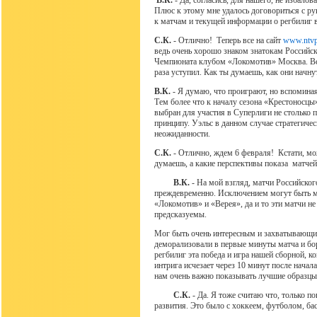
В.К.
- Да, согласись, для нашего, не избало
Плюс к этому мне удалось договориться с р
к матчам и текущей информации о регбилиг в
С.К.
- Отлично! Теперь все на сайт
www.ntvp
ведь очень хорошо знаком знатокам Российск
Чемпионата клубом «Локомотив» Москва. Вс
раза уступил. Как ты думаешь, как они начну
В.К.
- Я думаю, что проиграют, но вспомина
Тем более что к началу сезона «Крестоносцы»
выбран для участия в Суперлиги не столько 
принципу. Уэльс в данном случае стратегиче
неожиданности.
С.К.
- Отлично, ждем 6 февраля! Кстати, мож
думаешь, а какие перспективы показа матче
В.К.
- На мой взгляд, матчи Российско
преждевременно. Исключением могут быть ма
«Локомотив» и «Верея», да и то эти матчи не
предсказуемы.
Мог быть очень интересным и захватывающи
деморализовали в первые минуты матча и бор
регбилиг эта победа и игра нашей сборной, ко
интрига исчезает через 10 минут после начал
нам очень важно показывать лучшие образцы
С.К.
- Да. Я тоже считаю что, только 
развития. Это было с хоккеем, футболом, бас