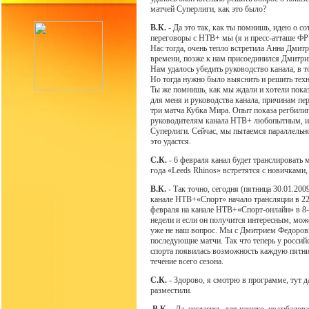
матчей Суперлиги, как это было?
В.К.
- Да это так, как ты помнишь, идею о с
переговоры с НТВ+ мы (я и пресс-атташе ФРР
Нас тогда, очень тепло встретила Анна Дмитр
времени, позже к нам присоединился Дмитри
Нам удалось убедить руководство канала, в 
Но тогда нужно было выяснить и решить техн
Ты же помнишь, как мы ждали и хотели пока
для меня и руководства канала, причинам пер
три матча Кубка Мира. Опыт показа регбилиг
руководителям канала НТВ+ любопытным, и 
Суперлиги. Сейчас, мы пытаемся параллельно
это удастся.
С.К.
- 6 февраля канал будет транслировать
года «Leeds Rhinos» встретятся с новичками,
В.К.
- Так точно, сегодня (пятница 30.01.200
канале НТВ+«Спорт» начало трансляции в 22
февраля на канале НТВ+«Спорт-онлайн» в 8-45
недели и если он получится интересным, мож
уже не наш вопрос. Мы с Дмитрием Федоровы
последующие матчи. Так что теперь у россий
спорта появилась возможность каждую пятни
течение всего сезона.
С.К.
- Здорово, я смотрю в программе, тут 
разместили.