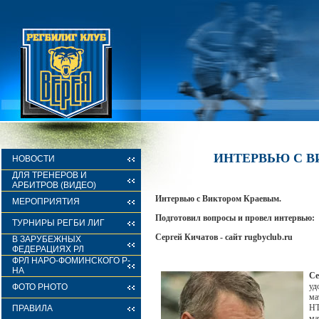
ИНТЕРВЬЮ С 
НОВОСТИ
ДЛЯ ТРЕНЕРОВ И
АРБИТРОВ (ВИДЕО)
Интервью с Виктором Краевым.
МЕРОПРИЯТИЯ
Подготовил вопросы и провел интервью:
ТУРНИРЫ РЕГБИ ЛИГ
Сергей Кичатов - сайт rugbyclub.ru
В ЗАРУБЕЖНЫХ
ФЕДЕРАЦИЯХ РЛ
ФРЛ НАРО-ФОМИНСКОГО Р-
НА
Се
уд
ФОТО PHOTO
ма
НТ
ПРАВИЛА
ма