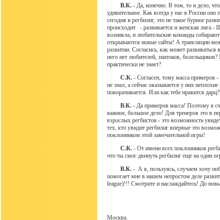
В.К.
- Да, конечно. В том, то и дело, чт
удивительное. Как всегда у нас в России оно
сегодня в регбилиг, это не такое бурное разв
происходит - развивается и женская лига - 
возникла, и любительские команды собирают
открываются новые сайты! А трансляции ме
развитии. Согласись, как может развиваться в
него нет любителей, знатоков, болельщиков? 
практически не знает?
С.К.
- Согласен, тому масса примеров - 
не знал, а сейчас оказывается у них неплохие
поворачивается. Или как тебе нравится дарц?
В.К.
- Да примеров масса! Поэтому я с
важное, большое дело! Для тренеров это в п
взрослых регбистов - это возможность увидет
тех, кто увидит регбилиг впервые это возмо
поклонником этой замечательной игры!
С.К.
- От имени всех поклонников регби-
что ты смог двинуть регбилиг еще на один о
В.К.
- А я, пользуясь, случаем хочу п
помогает мне в нашем непростом деле развит
league)!!! Смотрите и наслаждайтесь! До новы
30.01.2
Москва.