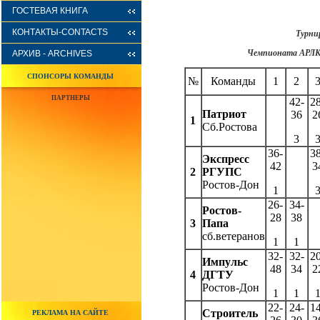
ГОСТЕВАЯ КНИГА
КОНТАКТЫ-CONTACTS
Турни
Чемпионата АРЛ
АРХИВ - ARCHIVES
СПОНСОРЫ КОМАНДЫ
№
Команды
1
2
ПАРТНЕРЫ
42-
2
Патриот
36
2
1
Сб.Ростова
3
36-
3
Экспресс
42
3
2
РГУПС
Ростов-Дон
1
26-
34-
Ростов-
28
38
3
Папа
сб.ветеранов
1
1
32-
32-
2
Импульс
48
34
2
4
ДГТУ
Ростов-Дон
1
1
22-
24-
1
Строитель
РЕКЛАМА НА САЙТЕ