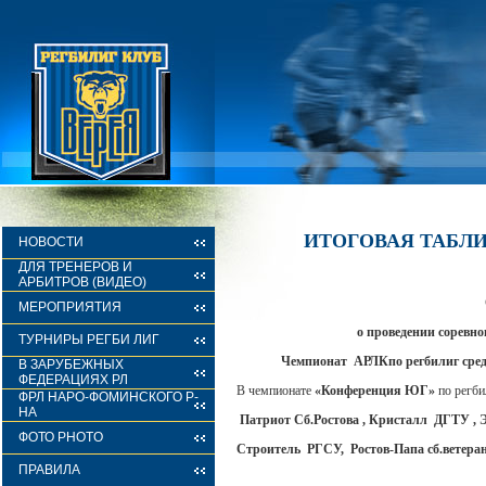
ИТОГОВАЯ ТАБЛИ
НОВОСТИ
ДЛЯ ТРЕНЕРОВ И
АРБИТРОВ (ВИДЕО)
МЕРОПРИЯТИЯ
о проведении соревно
ТУРНИРЫ РЕГБИ ЛИГ
Чемпионат АРЛКпо регбилиг сре
В ЗАРУБЕЖНЫХ
ФЕДЕРАЦИЯХ РЛ
В чемпионате
«Конференция ЮГ»
по регб
ФРЛ НАРО-ФОМИНСКОГО Р-
НА
Патриот Сб.Ростова , Кристалл ДГТУ , 
ФОТО PHOTO
Строитель РГСУ, Ростов-Папа сб.ветера
ПРАВИЛА